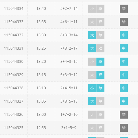
115044334
13:40
5+2+7=14
小
单
错
115044333
13:35
4+6+1=11
大
双
错
115044332
13:30
8+3+3=14
大
单
中
115044331
13:25
7+8+2=17
大
双
中
115044330
13:20
8+4+3=15
小
单
中
115044329
13:15
6+3+3=12
大
双
中
115044328
13:10
2+4+5=11
小
单
中
115044327
13:05
5+8+5=18
大
单
中
115044326
13:00
1+7+2=10
大
单
错
115044325
12:55
3+1+5=9
大
双
错