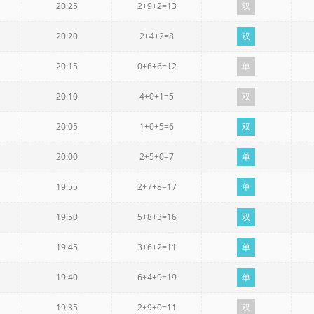
20:25
2+9+2=13
双
20:20
2+4+2=8
双
20:15
0+6+6=12
单
20:10
4+0+1=5
双
20:05
1+0+5=6
双
20:00
2+5+0=7
单
19:55
2+7+8=17
单
19:50
5+8+3=16
双
19:45
3+6+2=11
单
19:40
6+4+9=19
单
19:35
2+9+0=11
双