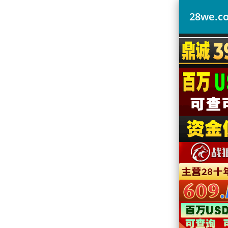
28we.