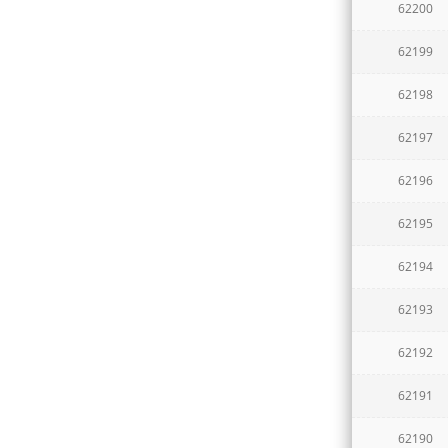
62200
62199
62198
62197
62196
62195
62194
62193
62192
62191
62190