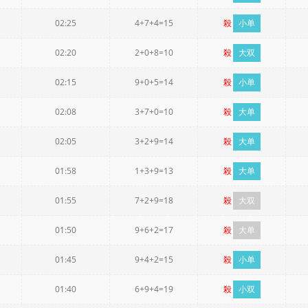
02:25
4+7+4=15
殺
小单
02:20
2+0+8=10
殺
大双
02:15
9+0+5=14
殺
小单
02:08
3+7+0=10
殺
大单
02:05
3+2+9=14
殺
大单
01:58
1+3+9=13
殺
大单
01:55
7+2+9=18
殺
大双
01:50
9+6+2=17
殺
大单
01:45
9+4+2=15
殺
小单
01:40
6+9+4=19
殺
小双