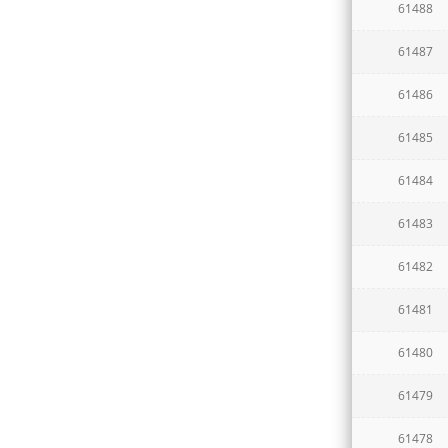
61488
61487
61486
61485
61484
61483
61482
61481
61480
61479
61478