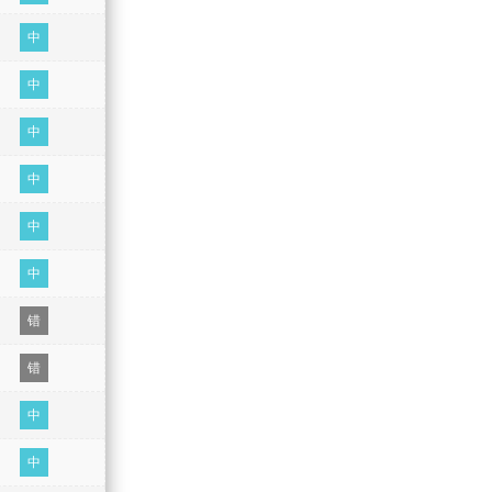
中
中
中
中
中
中
错
错
中
中