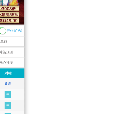
开/关(广告)
单双
神策预测
开心预测
对错
刷新
中
中