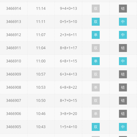
3466914
11:14
9+4+0=13
双
错
3466913
11:11
0+5+5=10
双
中
3466912
11:07
2+3+6=11
单
中
3466911
11:04
8+8+1=17
双
错
3466910
11:00
6+8+1=15
单
中
3466909
10:57
6+3+4=13
双
错
3466908
10:53
6+8+8=22
单
错
3466907
10:50
8+7+0=15
双
错
3466906
10:46
3+8+9=20
单
错
3466905
10:43
1+5+4=10
双
中