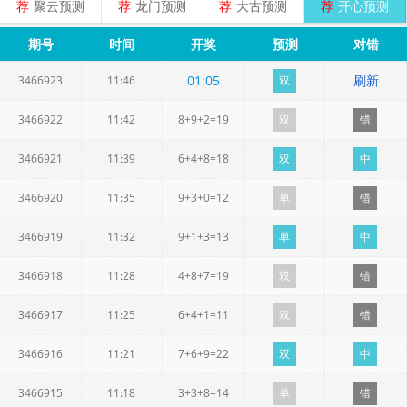
荐
聚云预测
荐
龙门预测
荐
大古预测
荐
开心预测
期号
时间
开奖
预测
对错
01
:
04
刷新
3466923
11:46
双
3466922
11:42
8+9+2=19
双
错
3466921
11:39
6+4+8=18
双
中
3466920
11:35
9+3+0=12
单
错
3466919
11:32
9+1+3=13
单
中
3466918
11:28
4+8+7=19
双
错
3466917
11:25
6+4+1=11
双
错
3466916
11:21
7+6+9=22
双
中
3466915
11:18
3+3+8=14
单
错