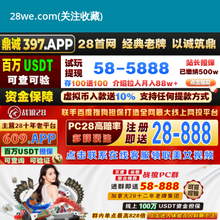
28we.com(关注收藏)