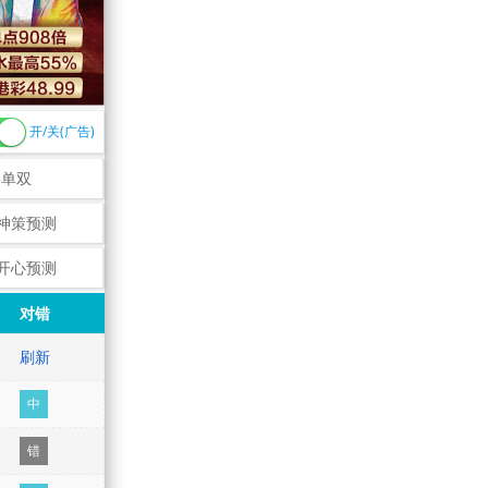
开/关(广告)
单双
神策预测
开心预测
对错
刷新
中
错