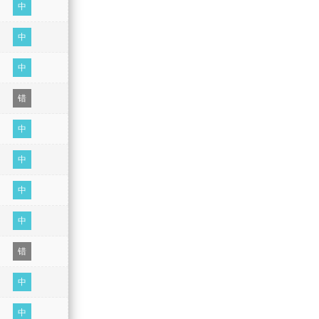
中
中
中
错
中
中
中
中
错
中
中