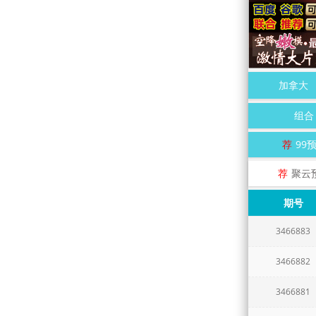
加拿大
组合
荐
99
荐
聚云
期号
3466883
3466882
3466881