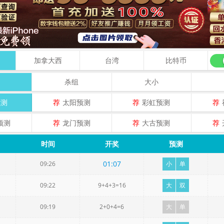
加拿大西
台湾
比特币
杀组
大小
预测
荐
太阳预测
荐
彩虹预测
荐
预测
荐
龙门预测
荐
大古预测
荐
时间
开奖
预测
01
:
06
09:26
小
单
09:22
9+4+3=16
大
双
09:19
2+0+4=6
大
单